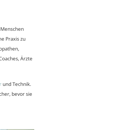
ll Menschen
e Praxis zu
eopathen,
 Coaches, Ärzte
r
und Technik.
her, bevor sie