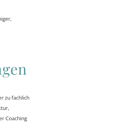
iger,
ngen
r zu fachlich
tur,
er Coaching