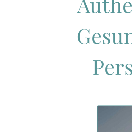
Authe
Gesun
Pers