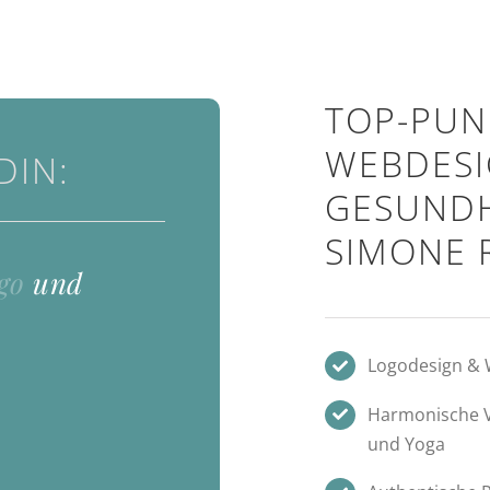
TOP-PUN
WEBDESI
DIN:
GESUNDH
SIMONE 
go
und
Logodesign &
Harmonische V
und Yoga