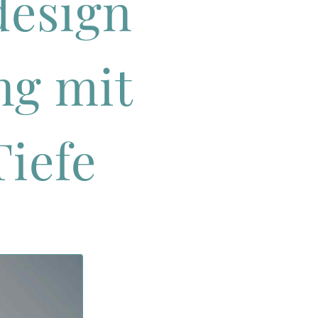
design
ng mit
Tiefe