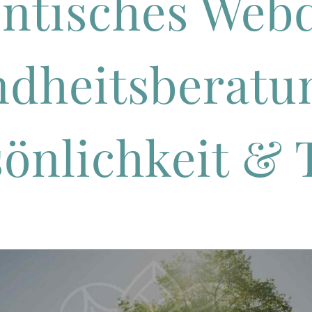
ntisches Web
dheits­beratu
önlichkeit & 