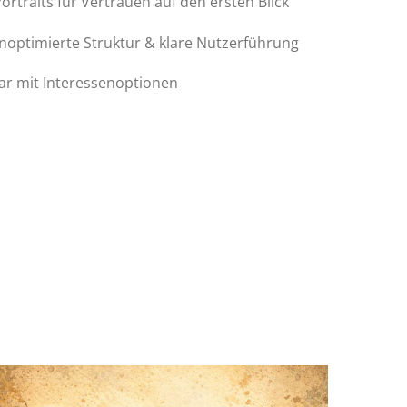
ortraits für Vertrauen auf den ersten Blick
optimierte Struktur & klare Nutzerführung
r mit Interessen­optionen