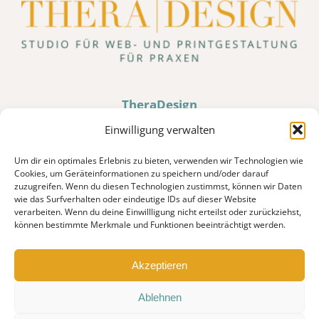
TheraDesign
Hochweiler 10 · D-87527 Sonthofen
Einwilligung verwalten
Um dir ein optimales Erlebnis zu bieten, verwenden wir Technologien wie
Tel. 0176 80036185
Cookies, um Geräteinformationen zu speichern und/oder darauf
zuzugreifen. Wenn du diesen Technologien zustimmst, können wir Daten
info@theradesign.de
wie das Surfverhalten oder eindeutige IDs auf dieser Website
verarbeiten. Wenn du deine Einwillligung nicht erteilst oder zurückziehst,
können bestimmte Merkmale und Funktionen beeinträchtigt werden.
JETZT ANRUFEN
Akzeptieren
Ablehnen