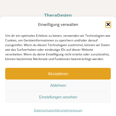
TheraDesign
Hochweiler 10 · D-87527 Sonthofen
Einwilligung verwalten
Um dir ein optimales Erlebnis zu bieten, verwenden wir Technologien wie
Tel. 0176 80036185
Cookies, um Geräteinformationen zu speichern und/oder darauf
zuzugreifen. Wenn du diesen Technologien zustimmst, können wir Daten
info@theradesign.de
wie das Surfverhalten oder eindeutige IDs auf dieser Website
verarbeiten. Wenn du deine Einwillligung nicht erteilst oder zurückziehst,
können bestimmte Merkmale und Funktionen beeinträchtigt werden.
JETZT ANRUFEN
Akzeptieren
Ablehnen
Einstellungen ansehen
© 2025 TheraDesign · Alle Rechte vorbehalten ·
Impressum
·
Datenschutzerklärung
Impressum
Datenschutz