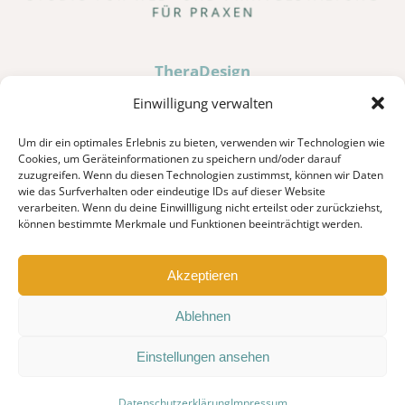
TheraDesign
Hochweiler 10 · D-87527 Sonthofen
Einwilligung verwalten
Um dir ein optimales Erlebnis zu bieten, verwenden wir Technologien wie
Tel. 0176 80036185
Cookies, um Geräteinformationen zu speichern und/oder darauf
zuzugreifen. Wenn du diesen Technologien zustimmst, können wir Daten
info@theradesign.de
wie das Surfverhalten oder eindeutige IDs auf dieser Website
verarbeiten. Wenn du deine Einwillligung nicht erteilst oder zurückziehst,
können bestimmte Merkmale und Funktionen beeinträchtigt werden.
JETZT ANRUFEN
Akzeptieren
Ablehnen
Einstellungen ansehen
© 2025 TheraDesign · Alle Rechte vorbehalten ·
Impressum
·
Datenschutzerklärung
Impressum
Datenschutz