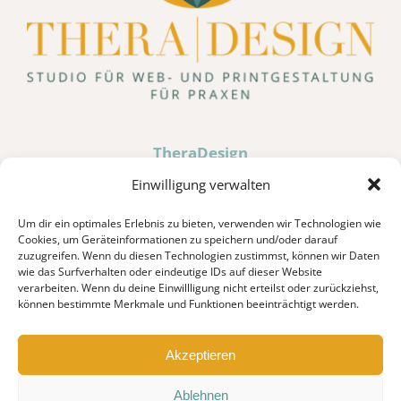
TheraDesign
Hochweiler 10 · D-87527 Sonthofen
Einwilligung verwalten
Um dir ein optimales Erlebnis zu bieten, verwenden wir Technologien wie
Tel. 0176 80036185
Cookies, um Geräteinformationen zu speichern und/oder darauf
zuzugreifen. Wenn du diesen Technologien zustimmst, können wir Daten
info@theradesign.de
wie das Surfverhalten oder eindeutige IDs auf dieser Website
verarbeiten. Wenn du deine Einwillligung nicht erteilst oder zurückziehst,
können bestimmte Merkmale und Funktionen beeinträchtigt werden.
JETZT ANRUFEN
Akzeptieren
Ablehnen