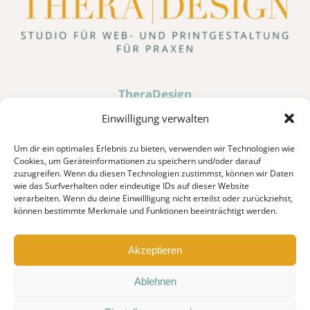
TheraDesign
Hochweiler 10 · D-87527 Sonthofen
Einwilligung verwalten
Um dir ein optimales Erlebnis zu bieten, verwenden wir Technologien wie
Tel. 0176 80036185
Cookies, um Geräteinformationen zu speichern und/oder darauf
zuzugreifen. Wenn du diesen Technologien zustimmst, können wir Daten
info@theradesign.de
wie das Surfverhalten oder eindeutige IDs auf dieser Website
verarbeiten. Wenn du deine Einwillligung nicht erteilst oder zurückziehst,
können bestimmte Merkmale und Funktionen beeinträchtigt werden.
JETZT ANRUFEN
Akzeptieren
Ablehnen